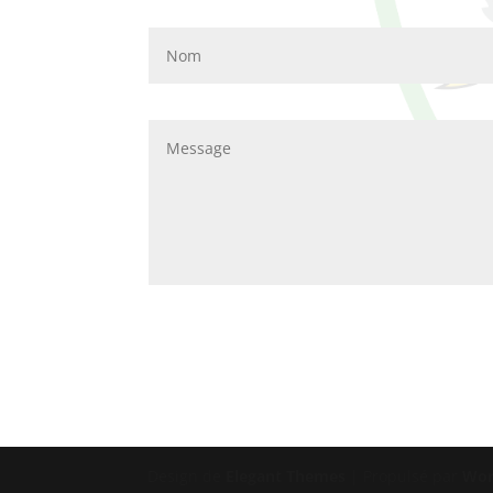
Design de
Elegant Themes
| Propulsé par
Wor